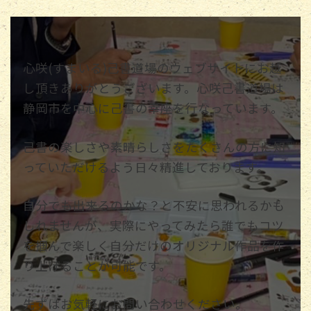
心咲(すまいる)己書道場のウェブサイトにお越
し頂きありがとうございます。心咲己書道場は
静岡市を中心に己書の幸座を行なっています。
己書の楽しさや素晴らしさをたくさんの方に知
っていただけるよう日々精進しております。
自分でも出来るのかな？と不安に思われるかも
しれませんが、実際にやってみたら誰でもコツ
を掴んで楽しく自分だけのオリジナル作品を作
り上げることが可能です。
先ずはお気軽にお問い合わせください。